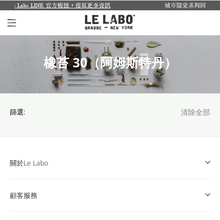
 LINE 官方帳號，獲取更多資訊
城市限定系列回來了...
探索禮盒於8
個人香氛系列
橡苔 30（阿姆斯特丹）
室內香氛系列
個人護理系列
日常理容系列
篩選:
清除全部
別緻小物
探索體驗裝
關於Le Labo
影像紀錄
顧客服務
關於我們