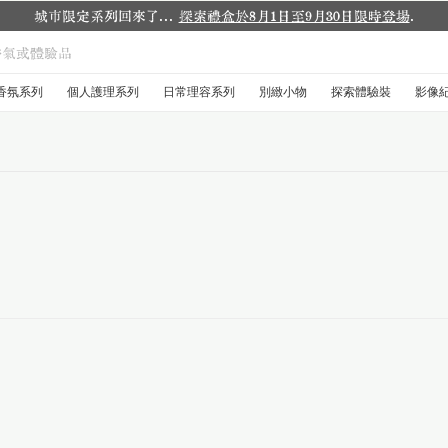
城市限定系列回來了...
探索禮盒於8月1日至9月30日限時登場
.
香氛系列
個人護理系列
日常理容系列
別緻小物
探索體驗裝
影像