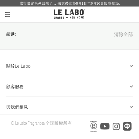
城市限定系列回來了...
探索禮盒於8月1日至9月30日限時登場
.
個人香氛系列
篩選:
清除全部
室內香氛系列
個人護理系列
關於Le Labo
日常理容系列
別緻小物
顧客服務
探索體驗裝
與我們相見
影像紀錄
© Le Labo Fragrances 全球版權所有
關於我們