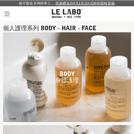
城市限定系列回來了...
探索禮盒於8月1日至9月30日限時登場
.
個人護理系列 BODY - HAIR - FACE
個人香氛系列
室內香氛系列
個人護理系列
日常理容系列
BODY
身體護理
別緻小物
探索體驗裝
影像紀錄
關於我們