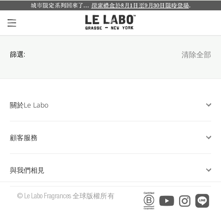
城市限定系列回來了...
探索禮盒於8月1日至9月30日限時登場
.
個人香氛系列
篩選:
清除全部
室內香氛系列
個人護理系列
關於Le Labo
日常理容系列
別緻小物
顧客服務
探索體驗裝
與我們相見
影像紀錄
© Le Labo Fragrances 全球版權所有
關於我們