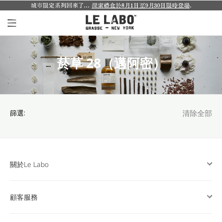
城市限定系列回來了...
探索禮盒於8月1日至9月30日限時登場
.
個人香氛系列
菸草 28（邁阿密）
室內香氛系列
個人護理系列
日常理容系列
篩選:
清除全部
別緻小物
探索體驗裝
關於Le Labo
影像紀錄
顧客服務
關於我們