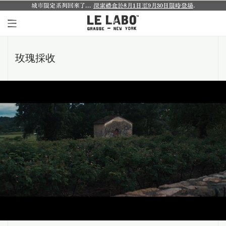
城市限定系列回來了...
探索禮盒於8月1日至9月30日限時登場
.
個人香氛系列
玫瑰採收
室內香氛系列
個人護理系列
日常理容系列
別緻小物
探索體驗裝
影像紀錄
關於我們