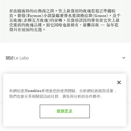
台南五福商店
在法國南部的山與海之間，世上最馥郁的玫瑰花苞正準備綻
放。費揚（Fayence）小鎮緊鄰著香水重鎮格拉斯（Grasse），是千
頁玫瑰（亦稱五月玫瑰）的家鄉，其馥郁深沉的香氣使它世上最
受重視的玫瑰品種，而它同時也最稀有、最難採收 — 每年花
期只有短短的五週。
關於Le Labo
顧客服務
本網站使用cookies來增進您的使用體驗、分析網站效能與流量，
與我們相見
我們也會分享相關資訊給社群、廣告與分析的合作夥伴。
瞭解更多
© Le Labo Fragrances 全球版權所有